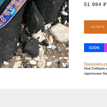
51 984
₽
КУПИТЬ
OZON
Предложить с
Нож Сибиряк и
карельская бе