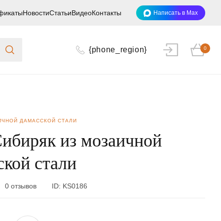
фикаты
Новости
Статьи
Видео
Контакты
Написать в Max
{phone_region}
0
ИЧНОЙ ДАМАССКОЙ СТАЛИ
ибиряк из мозаичной
ской стали
0 отзывов
ID:
KS0186