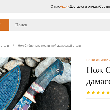
О нас
Акции
Доставка и оплата
Серти
Г
 стали
/
Нож Сибиряк из мозаичной дамасской стали
НОЖИ ИЗ МОЗА
Нож С
дамас