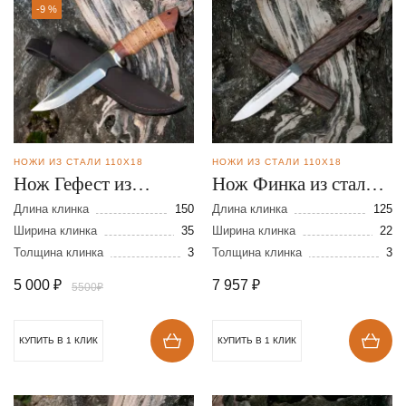
-9 %
НОЖИ ИЗ СТАЛИ 110Х18
НОЖИ ИЗ СТАЛИ 110Х18
Нож Гефест из
Нож Финка из стали
кованой
110Х18
Длина клинка
150
Длина клинка
125
нержавеющей стали
Ширина клинка
35
Ширина клинка
22
Толщина клинка
3
Толщина клинка
3
110Х18
5 000
₽
7 957
₽
5500₽
КУПИТЬ В 1 КЛИК
КУПИТЬ В 1 КЛИК