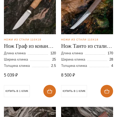
НОЖИ ИЗ СТАЛИ 110Х18
НОЖИ ИЗ СТАЛИ 110Х18
Нож Граф из кованой
Нож Танто из стали
стали 110х18
110Х18
Длина клинка
120
Длина клинка
170
Ширина клинка
25
Ширина клинка
28
Толщина клинка
2.5
Толщина клинка
4
5 039
₽
8 500
₽
КУПИТЬ В 1 КЛИК
КУПИТЬ В 1 КЛИК