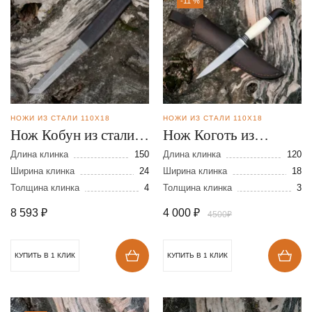
-11 %
НОЖИ ИЗ СТАЛИ 110Х18
НОЖИ ИЗ СТАЛИ 110Х18
Нож Кобун из стали
Нож Коготь из
110Х18
кованной стали
Длина клинка
150
Длина клинка
120
Ширина клинка
24
110Х18
Ширина клинка
18
Толщина клинка
4
Толщина клинка
3
8 593
₽
4 000
₽
4500₽
КУПИТЬ В 1 КЛИК
КУПИТЬ В 1 КЛИК