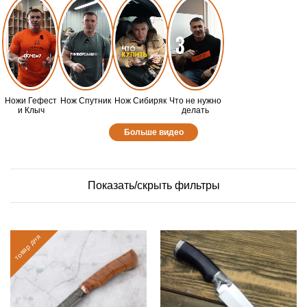
Ножи Гефест
Нож Спутник
Нож Сибиряк
Что не нужно
и Клыч
делать
Больше видео
Показать/скрыть фильтры
товар дня