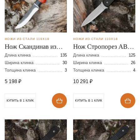
НОЖИ ИЗ СТАЛИ 110Х18
НОЖИ ИЗ СТАЛИ 110Х18
Нож Скандинав из
Нож Стропорез АВ-1
стали 110Х18
№4 из стали 110х18
Длина клинка
135
Длина клинка
125
Ширина клинка
30
Ширина клинка
26
Толщина клинка
3
Толщина клинка
4
5 198
₽
10 291
₽
КУПИТЬ В 1 КЛИК
КУПИТЬ В 1 КЛИК