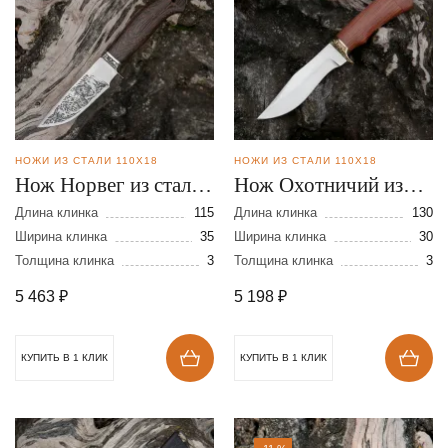
НОЖИ ИЗ СТАЛИ 110Х18
НОЖИ ИЗ СТАЛИ 110Х18
Нож Норвег из стали
Нож Охотничий из
110х18
стали 110х18
Длина клинка
115
Длина клинка
130
Ширина клинка
35
Ширина клинка
30
Толщина клинка
3
Толщина клинка
3
5 463
₽
5 198
₽
КУПИТЬ В 1 КЛИК
КУПИТЬ В 1 КЛИК