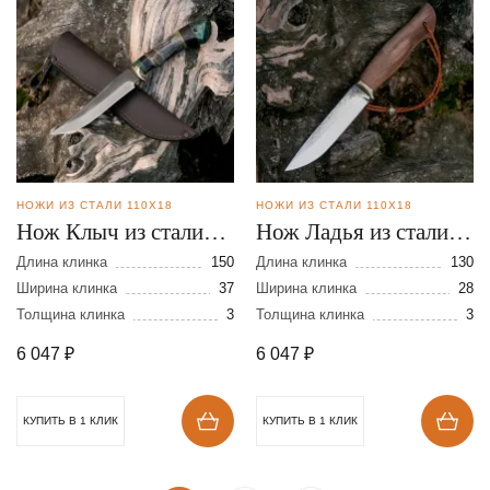
НОЖИ ИЗ СТАЛИ 110Х18
НОЖИ ИЗ СТАЛИ 110Х18
Нож Клыч из стали
Нож Ладья из стали
110х18
110Х18
Длина клинка
150
Длина клинка
130
Ширина клинка
37
Ширина клинка
28
Толщина клинка
3
Толщина клинка
3
6 047
₽
6 047
₽
КУПИТЬ В 1 КЛИК
КУПИТЬ В 1 КЛИК