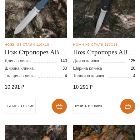
НОЖИ ИЗ СТАЛИ 110Х18
НОЖИ ИЗ СТАЛИ 110Х18
Нож Стропорез АВ-2
Нож Стропорез АВ-1
из стали 110х18
№1 из стали 110х18
Длина клинка
140
Длина клинка
125
Ширина клинка
30
Ширина клинка
26
Толщина клинка
4
Толщина клинка
4
10 291
₽
10 291
₽
КУПИТЬ В 1 КЛИК
КУПИТЬ В 1 КЛИК