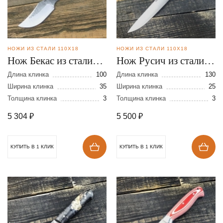
НОЖИ ИЗ СТАЛИ 110Х18
НОЖИ ИЗ СТАЛИ 110Х18
Нож Бекас из стали
Нож Русич из стали
110Х18
110Х18
Длина клинка
100
Длина клинка
130
Ширина клинка
35
Ширина клинка
25
Толщина клинка
3
Толщина клинка
3
5 304
₽
5 500
₽
КУПИТЬ В 1 КЛИК
КУПИТЬ В 1 КЛИК