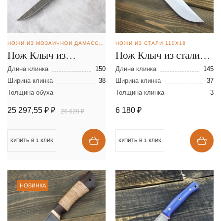
НОЖИ ИЗ МОЗАИЧНОЙ ДАМАССКОЙ СТАЛИ
НОЖИ ИЗ СТАЛИ 110Х18
Нож Клыч из
Нож Клыч из стали
мозаичной дамасской
110Х18
Длина клинка
150
Длина клинка
145
стали
Ширина клинка
38
Ширина клинка
37
Толщина обуха
Толщина клинка
3
25 297,55 ₽
₽
6 180
₽
26 629 ₽
КУПИТЬ В 1 КЛИК
КУПИТЬ В 1 КЛИК
НОВИНКА