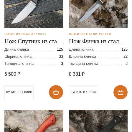
НОЖИ ИЗ СТАЛИ 110Х18
НОЖИ ИЗ СТАЛИ 110Х18
Нож Спутник из стали
Нож Финка из стали
110Х18
110Х18 Д/Н
Длина клинка
125
Длина клинка
125
Ширина клинка
33
Ширина клинка
22
Толщина клинка
3
Толщина клинка
3
5 500
₽
8 381
₽
КУПИТЬ В 1 КЛИК
КУПИТЬ В 1 КЛИК