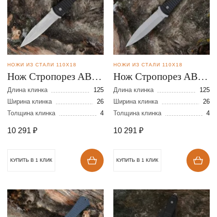
НОЖИ ИЗ СТАЛИ 110Х18
НОЖИ ИЗ СТАЛИ 110Х18
Нож Стропорез АВ-1
Нож Стропорез АВ-1
№3 из стали 110х18
№2 из стали 110х18
Длина клинка
125
Длина клинка
125
Ширина клинка
26
Ширина клинка
26
Толщина клинка
4
Толщина клинка
4
10 291
₽
10 291
₽
КУПИТЬ В 1 КЛИК
КУПИТЬ В 1 КЛИК